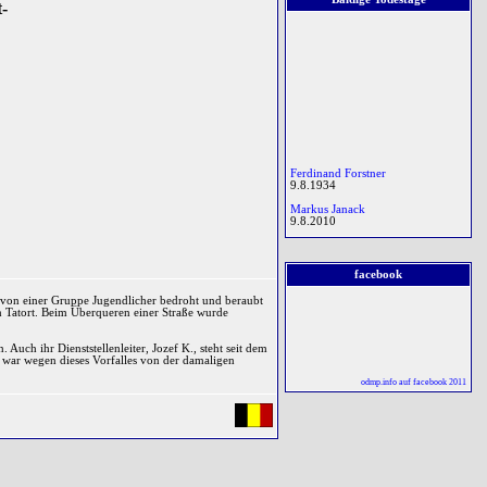
t-
Ferdinand Forstner
9.8.1934
† 9.8.2011
Markus Janack
9.8.2010
Paul Anlauf
Anthony Wright
9.8.2011
facebook
Paul Anlauf
9.8.1931
de von einer Gruppe Jugendlicher bedroht und beraubt
n Tatort. Beim Überqueren einer Straße wurde
Franz Lenck
9.8.1931
 Auch ihr Dienststellenleiter, Jozef K., steht seit dem
Reinhard Luwinski
Er war wegen dieses Vorfalles von der damaligen
9.8.2012
odmp.info auf facebook 2011
Norbert Schmidt
9.8.2018
Francis Benedict Mary Hand
† 9.8.1931
10.8.1984
Franz Lenck
Holger Nyhuus Kristoffersen
10.8.1944