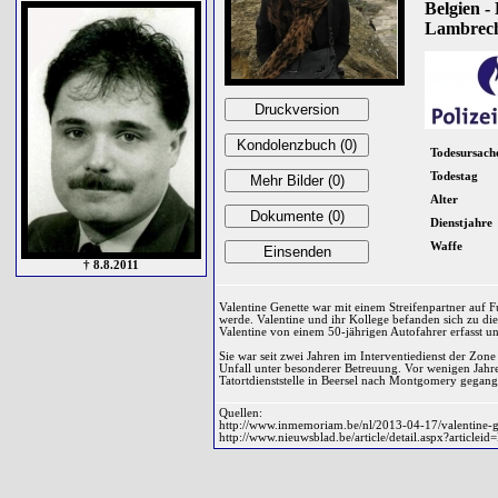
Belgien -
Lambrecht
Todesursach
Todestag
Alter
Dienstjahre
Waffe
† 8.8.2011
Valentine Genette war mit einem Streifenpartner auf F
werde. Valentine und ihr Kollege befanden sich zu d
Valentine von einem 50-jährigen Autofahrer erfasst u
Sie war seit zwei Jahren im Interventiedienst der Zone 
Unfall unter besonderer Betreuung. Vor wenigen Jahre
Tatortdienststelle in Beersel nach Montgomery gegang
Quellen:
http://www.inmemoriam.be/nl/2013-04-17/valentine
http://www.nieuwsblad.be/article/detail.aspx?artic