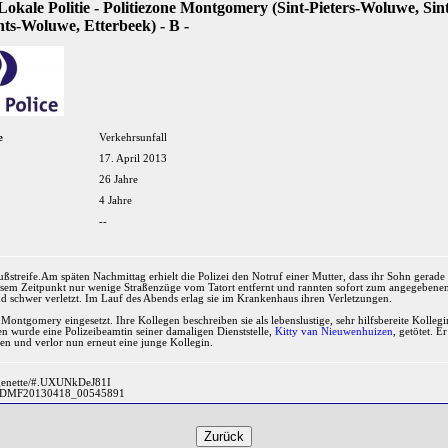
 Lokale Politie - Politiezone Montgomery (Sint-Pieters-Woluwe, Sin
s-Woluwe, Etterbeek) - B -
e
Verkehrsunfall
17. April 2013
26 Jahre
4 Jahre
--
ußstreife.Am späten Nachmittag erhielt die Polizei den Notruf einer Mutter, dass ihr Sohn gera
iesem Zeitpunkt nur wenige Straßenzüge vom Tatort entfernt und rannten sofort zum angegebene
nd schwer verletzt. Im Lauf des Abends erlag sie im Krankenhaus ihren Verletzungen.
Montgomery eingesetzt. Ihre Kollegen beschreiben sie als lebenslustige, sehr hilfsbereite Kollegin.
n wurde eine Polizeibeamtin seiner damaligen Dienststelle,
Kitty van Nieuwenhuizen
, getötet. 
en und verlor nun erneut eine junge Kollegin.
-genette/#.UXUNkDeJ81I
leid=DMF20130418_00545891