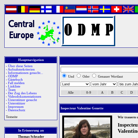
Hauptnavigation
-
Über diese Seiten
-
Aufnahmekriterien
-
Informationen gesucht...
-
ODMP
Und
Oder
Genauer Wortlaut
-
Gästebuch
-
Fall melden
-
Linkliste
-
Team
Alle
0-9
A
B
C
D
-
Der Zug des Lebens
-
Videodokumentationen
-
Unterstützer gesucht
-
Unterstützer
-
Impressum
Inspecteur Valentine Genette
-
Datenschutz
Testseite
Wir trauern 
Inspecteu
Valentin
In Erinnerung an
Thomas Schrader