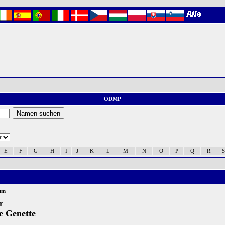
ODMP
E
F
G
H
I
J
K
L
M
N
O
P
Q
R
S
um
r
e Genette