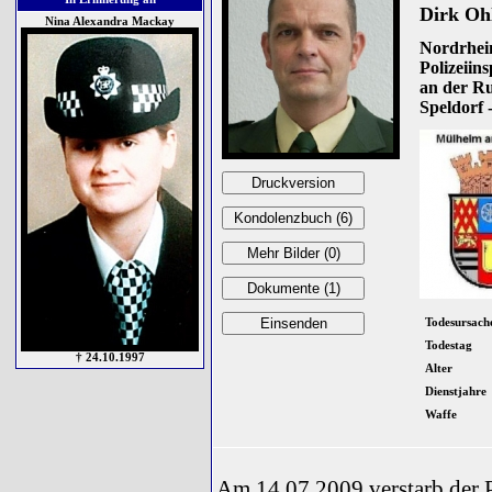
Dirk Oh
Nina Alexandra Mackay
Nordrhein
Polizeiin
an der Ru
Speldorf -
Todesursach
Todestag
† 24.10.1997
Alter
Dienstjahre
Waffe
Am 14.07.2009 verstarb der 