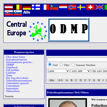
Hauptnavigation
-
Über diese Seiten
-
Aufnahmekriterien
-
Informationen gesucht...
-
ODMP
Und
Oder
Genauer Wortlaut
-
Gästebuch
-
Fall melden
-
Linkliste
-
Team
-
Der Zug des Lebens
Alle
0-9
A
B
C
D
E
F
G
H
I
J
-
Videodokumentationen
-
Unterstützer gesucht
-
Unterstützer
-
Impressum
-
Datenschutz
Polizeihauptkommissar Dirk Ohlson
Testseite
Wir trauern 
Polizeih
In Erinnerung an