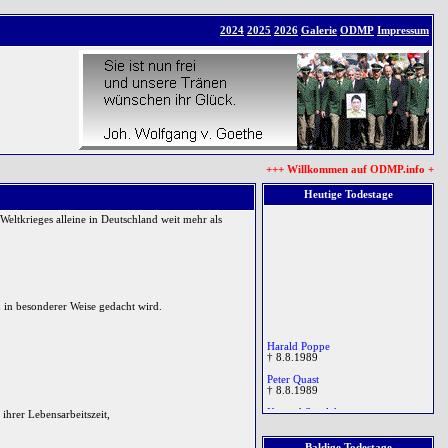
2024
2025
2026
Galerie
ODMP
Impressum
+++ Willkommen auf ODMP.info +++ D
Heutige Todestage
eltkrieges alleine in Deutschland weit mehr als
 in besonderer Weise gedacht wird.
Harald Poppe
† 8.8.1989
Peter Quast
† 8.8.1989
Konrad Stöglehner
ihrer Lebensarbeitszeit,
† 8.8.1979
Andrew Graham Gough
Baldige Todestage