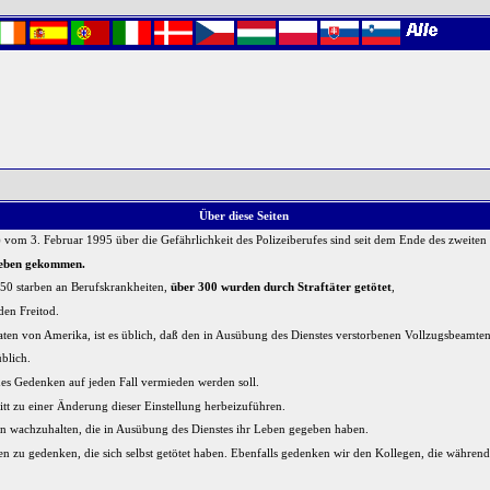
Über diese Seiten
vom 3. Februar 1995 über die Gefährlichkeit des Polizeiberufes sind seit dem Ende des zweiten W
 Leben gekommen.
150 starben an Berufskrankheiten,
über 300 wurden durch Straftäter getötet
,
den Freitod.
aten von Amerika, ist es üblich, daß den in Ausübung des Dienstes verstorbenen Vollzugsbeamten
blich.
es Gedenken auf jeden Fall vermieden werden soll.
tt zu einer Änderung dieser Einstellung herbeizuführen.
gen wachzuhalten, die in Ausübung des Dienstes ihr Leben gegeben haben.
n zu gedenken, die sich selbst getötet haben. Ebenfalls gedenken wir den Kollegen, die während 