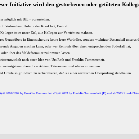
eser Initiative wird den gestorbenen oder getöteten Kolle
r möglich mit Bild - vorzustellen.
 ob Verbrechen, Unfall oder Krankheit, Freitod.
llegen ist es unser Ziel, alle Kollegen zur Vorsicht zu mahnen.
res Gegenübers ist Eigensicherung keine leere Worthülse, sondern wichtiger Bestandteil unseres d
ührende Angaben machen kann, oder wer Kenntnis über einen entsprechenden Todesfall hat,
l oder über das Meldeformular zukommen lassen.
eiterentwickelt nach einer Idee von Urs Roth und Franklin Tummescheit.
 weitestgehend darauf verzichten, Täternamen und -daten zu nennen.
und Urteile so gründlich zu recherchieren, daß sie einer rechtlichen Überprüfung standhalten.
D) © 2001/2002 by Franklin Tummescheit (D) © 2003 by Franklin Tummescheit (D) und ab 2003
Ronald Tän