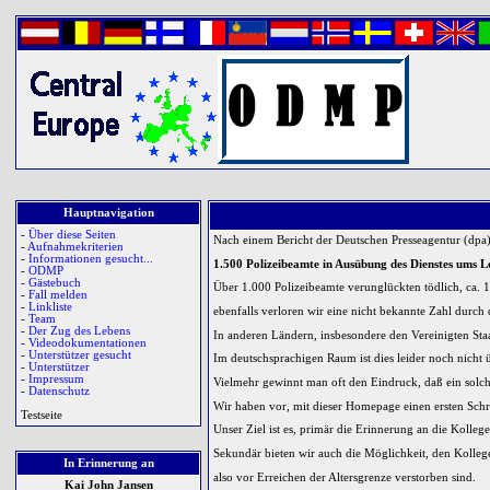
Hauptnavigation
-
Über diese Seiten
Nach einem Bericht der Deutschen Presseagentur (dpa) 
-
Aufnahmekriterien
-
Informationen gesucht...
1.500 Polizeibeamte in Ausübung des Dienstes ums
-
ODMP
-
Gästebuch
Über 1.000 Polizeibeamte verunglückten tödlich, ca. 
-
Fall melden
-
Linkliste
ebenfalls verloren wir eine nicht bekannte Zahl durch 
-
Team
-
Der Zug des Lebens
In anderen Ländern, insbesondere den Vereinigten Sta
-
Videodokumentationen
-
Unterstützer gesucht
Im deutschsprachigen Raum ist dies leider noch nicht ü
-
Unterstützer
-
Impressum
Vielmehr gewinnt man oft den Eindruck, daß ein solch
-
Datenschutz
Wir haben vor, mit dieser Homepage einen ersten Schri
Testseite
Unser Ziel ist es, primär die Erinnerung an die Kolle
Sekundär bieten wir auch die Möglichkeit, den Kollege
In Erinnerung an
also vor Erreichen der Altersgrenze verstorben sind.
Kai John Jansen