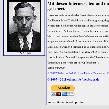
Mit diesen Internetseiten und di
gesichert.
Unser Wunsch ist es, die/den Verstorbenen - wenn imme
Die Umstände des Todesfalls zu schildern, gleichgültig
Neben dem bleibenden Gedenken an die verstorbenen Ko
Gerade in der Zeit wachsender Gewaltbereitschaft unse
Wer zu den bereits bestehenden Gedenkseiten weiterf
möge uns entsprechende Informationen bitte per eMai
Diese Seiten wurden beginnend 1999 aufgesetzt und w
Nach einer Gegendarstellung im März 2002 werden wir
† 22.1.1945
Uns fehlt leider Zeit und Gelegenheit alle Täterdaten 
Täterschutz geht leider oft vor Opferschutz :-/
Stand: 08/2009
© 1999/2000 by Urs Roth (CH) und Franklin Tummescheit (
© 2007 - 2011
odmp.info
/
net4cops.de
unterstützen Sie odmp.info