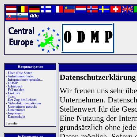
Hauptnavigation
-
Über diese Seiten
Datenschutzerklärung
-
Aufnahmekriterien
-
Informationen gesucht...
-
ODMP
-
Gästebuch
Wir freuen uns sehr übe
-
Fall melden
-
Linkliste
-
Team
Unternehmen. Datenschu
-
Der Zug des Lebens
-
Videodokumentationen
Stellenwert für die Ges
-
Unterstützer gesucht
-
Unterstützer
-
Impressum
Eine Nutzung der Intern
-
Datenschutz
Testseite
grundsätzlich ohne jed
Daten möglich. Sofern e
In Erinnerung an