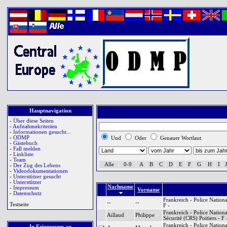
Hauptnavigation
-
Über diese Seiten
-
Aufnahmekriterien
-
Informationen gesucht...
-
ODMP
Und
Oder
Genauer Wortlaut
-
Gästebuch
-
Fall melden
-
Linkliste
-
Team
Alle
0-9
A
B
C
D
E
F
G
H
I
J
-
Der Zug des Lebens
-
Videodokumentationen
-
Unterstützer gesucht
-
Unterstützer
Nachname
-
Impressum
Vorname
-
Datenschutz
Frankreich - Police Nationa
--
--
Testseite
F -
Frankreich - Police Nation
Aillaud
Philippe
Sécurité (CRS) Poitiers - F 
Frankreich - Police Nationa
In Erinnerung an