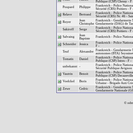
Publique (CSP) Chessy - F 
Frankreich - Police Nation
Poupard
Philippe
Sécurité (CRS) Poitiers - F 
Frankreich - Police Nation
Relave
Bertrand
Sécurité (CRS) Nr. 46 - Sa
Jean
Frankreich - Gendarmerie N
Royer
Christophe
Gendarmerie (DAG) de Tarb
Frankreich - Police Nation
Sakiroff
Serge
Sécurité (CRS) Poitiers - F 
Jean
Salvaing
Frankreich - Police Nationa
Baptiste
Frankreich - Police Nationa
Schneider
Jessica
F -
Frankreich - Gendarmerie Na
Teuf
Alexandre
autonomes (BTA) Seyssinet P
Frankreich - Police Nationa
Tomatis
Daniel
Publique (CSP) Istres - F -
Frankreich - Police Nationa
unbekannt
-
Sécurité Publique Avignon 
Frankreich - Police Nationa
Vautrin
Benoit
Publique (CSP) Decazeville
Frankreich - Police National
Voelckel
Boris
Urbaine - Brigade Anti Crim
Frankreich - Gendarmerie N
Zewe
Cedric
Gendarmerie Nationale (GI
© odm