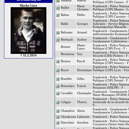
Amaury
Marcel
Publique (CSP) Cannes - F 
Marko Lietz
Marie
Frankreich - Police Nationa
Baillet
Christine
Publique (CSP) Mantes - La 
Frankreich - Police Nationa
Balme
Didier
Publique (CSP) Cayenne - 
Frankreich - Police Nationa
Batlle
Georges
Judiciaire - Service Régiona
Kriminalpolizei Marseille -
Frankreich - Gendarmerie 
Beltrame
Arnaud
stellvertretender Kommande
Frankreich - Gendarmerie 
Berthault
Audrey
Gendarmerie Collobrieres -
Marie-
Frankreich - Police Nationa
Bonnet
Laure
Publique (CSP) Evry - F -
Frankreich - Police Nation
Boutineau
Guy
† 11.2.2014
Sécurité (CRS) Poitiers - F 
Frankreich - Police Nationa
Bouton
Pascal
Publique (CSP) Annecy - F
Frankreich - Police Nationa
Boyer
Dominique
Publique (CSP) Lyon - For
-
Frankreich - Police Nationa
Brazillet
Gilles
Publique (CSP) Noisiel - F 
Frankreich - Police Nationa
Brinsolaro
Franck
Personnes (SDLPP) - F -
Frankreich - Gendarmerie 
Cavaillès
Christophe
Haute Montagne (PGHM) Pier
Frankreich - Police Nationa
Celigny
Thierry
territoriale de la sécurité
F -
Frankreich - Gendarmerie 
Champlon
Alicia
Gendarmerie Collobrieres -
Choukroun
Catherine
Frankreich - Police National
Frankreich - Police Nation
Dancelme
Aurelien
Courneuve (Seine-Saint-Den
Frankreich - Police Nationa