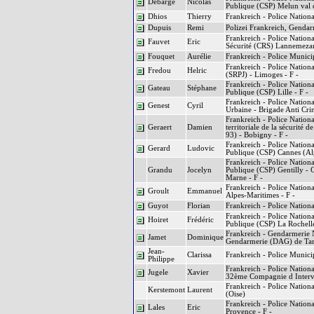
Debarge
Nicolas
Publique (CSP) Melun val d
Dhios
Thierry
Frankreich - Police National
Dupuis
Remi
Polizei Frankreich, Gendar
Frankreich - Police Nation
Fauvet
Eric
Sécurité (CRS) Lannemezan
Fouquet
Aurélie
Frankreich - Police Municip
Frankreich - Police Nationa
Fredou
Helric
(SRPJ) - Limoges - F -
Frankreich - Police Nationa
Gateau
Stéphane
Publique (CSP) Lille - F -
Frankreich - Police National
Genest
Cyril
Urbaine - Brigade Anti Crim
Frankreich - Police Nationa
Geraert
Damien
territoriale de la sécurité
93) - Bobigny - F -
Frankreich - Police Nationa
Gerard
Ludovic
Publique (CSP) Cannes (Alp
Frankreich - Police Nationa
Grandu
Jocelyn
Publique (CSP) Gentilly - 
Marne - F -
Frankreich - Police Nationa
Groult
Emmanuel
Alpes-Maritimes - F -
Guyot
Florian
Frankreich - Police National
Frankreich - Police Nationa
Hoiret
Frédéric
Publique (CSP) La Rochelle
Frankreich - Gendarmerie N
Jamet
Dominique
Gendarmerie (DAG) de Tarb
Jean-
Clarissa
Frankreich - Police Munici
Philippe
Frankreich - Police National
Jugele
Xavier
32ème Compagnie d Interve
Frankreich - Police Nationa
Kerstemont
Laurent
(Oise)
Frankreich - Police Nationa
Lales
Eric
Provence - F -