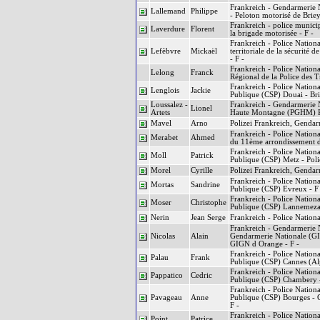
Frankreich - Gendarmerie N
Lallemand
Philippe
- Peloton motorisé de Briey
Frankreich - police municip
Laverdure
Florent
la brigade motorisée - F -
Frankreich - Police Nationa
Lefèbvre
Mickaël
territoriale de la sécurité
- F -
Frankreich - Police Nationa
Lelong
Franck
Régional de la Police des 
Frankreich - Police Nationa
Lenglois
Jackie
Publique (CSP) Douai - Bri
Loussalez -
Frankreich - Gendarmerie 
Lionel
Artets
Haute Montagne (PGHM) Pier
Mavel
Arno
Polizei Frankreich, Gendar
Frankreich - Police Nationa
Merabet
Ahmed
du 11ème arrondissement de
Frankreich - Police Nationa
Moll
Patrick
Publique (CSP) Metz - Polic
Morel
Cyrille
Polizei Frankreich, Gendar
Frankreich - Police Nationa
Mortas
Sandrine
Publique (CSP) Evreux - F
Frankreich - Police Nationa
Moser
Christophe
Publique (CSP) Lannemezan
Nerin
Jean Serge
Frankreich - Police Nationa
Frankreich - Gendarmerie N
Nicolas
Alain
Gendarmerie Nationale (GI
GIGN d Orange - F -
Frankreich - Police Nationa
Palau
Frank
Publique (CSP) Cannes (Alp
Frankreich - Police Nationa
Pappatico
Cedric
Publique (CSP) Chambery - 
Frankreich - Police Nationa
Pavageau
Anne
Publique (CSP) Bourges - 
F -
Frankreich - Police Nationa
Point
Patrice