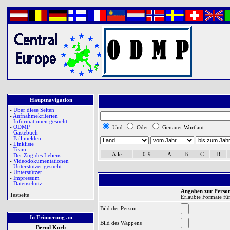
Hauptnavigation
-
Über diese Seiten
-
Aufnahmekriterien
-
Informationen gesucht...
-
ODMP
Und
Oder
Genauer Wortlaut
-
Gästebuch
-
Fall melden
-
Linkliste
-
Team
Alle
0-9
A
B
C
D
-
Der Zug des Lebens
-
Videodokumentationen
-
Unterstützer gesucht
-
Unterstützer
-
Impressum
-
Datenschutz
Angaben zur Perso
Testseite
Erlaubte Formate für
Bild der Person
In Erinnerung an
Bild des Wappens
Bernd Korb