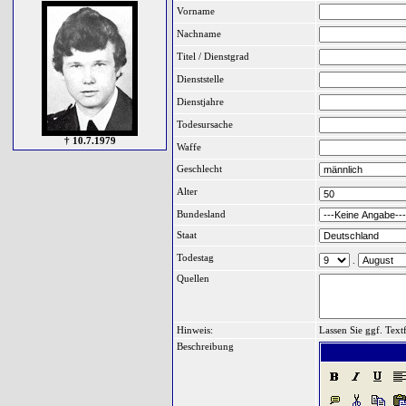
Vorname
Nachname
Titel / Dienstgrad
Dienststelle
Dienstjahre
Todesursache
† 10.7.1979
Waffe
Geschlecht
Alter
Bundesland
Staat
Todestag
.
Quellen
Hinweis:
Lassen Sie ggf. Text
Beschreibung