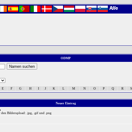
ODMP
E
F
G
H
I
J
K
L
M
N
O
P
Q
R
S
Neuer Eintrag
n
 den Bilderupload: .jpg, .gif und .png