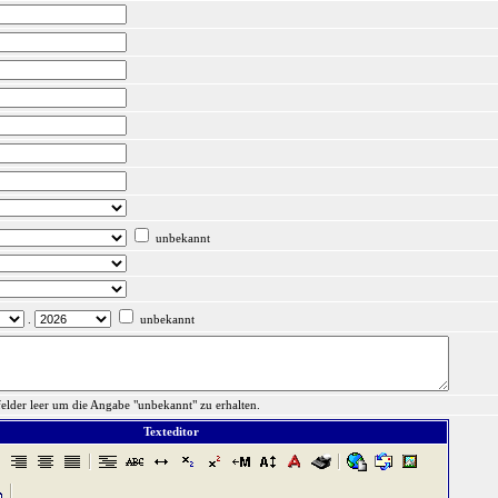
unbekannt
.
unbekannt
felder leer um die Angabe "unbekannt" zu erhalten.
Texteditor