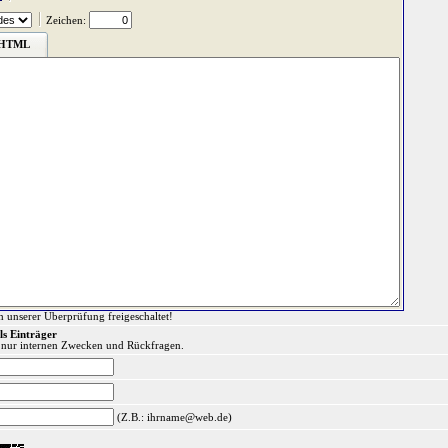
Zeichen:
HTML
h unserer Überprüfung freigeschaltet!
ls Einträger
 nur internen Zwecken und Rückfragen.
(Z.B.: ihrname@web.de)