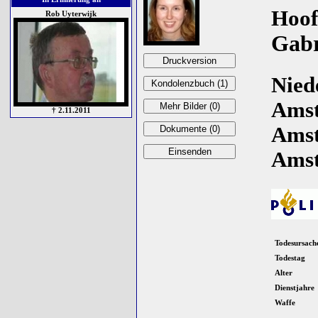
Hoof
Rob Uyterwijk
Gabr
Niede
Amst
† 2.11.2011
Amst
Amst
Todesursach
Todestag
Alter
Dienstjahre
Waffe