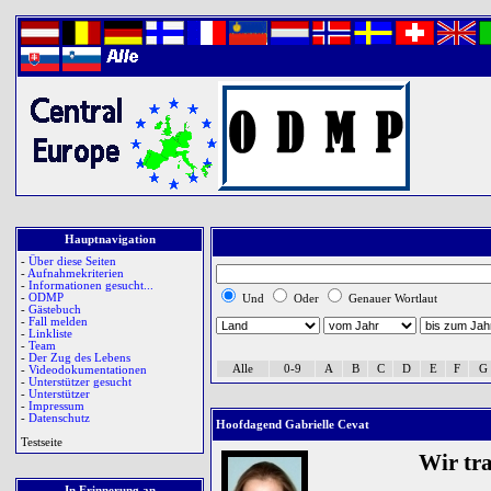
Hauptnavigation
-
Über diese Seiten
-
Aufnahmekriterien
-
Informationen gesucht...
-
ODMP
Und
Oder
Genauer Wortlaut
-
Gästebuch
-
Fall melden
-
Linkliste
-
Team
-
Der Zug des Lebens
Alle
0-9
A
B
C
D
E
F
G
-
Videodokumentationen
-
Unterstützer gesucht
-
Unterstützer
-
Impressum
-
Datenschutz
Hoofdagend Gabrielle Cevat
Testseite
Wir tr
In Erinnerung an