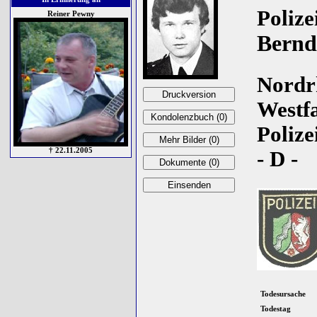
Poliz
Reiner Pewny
Bernd
Nordr
Westfa
Poliz
† 22.11.2005
- D -
Todesursache
Todestag