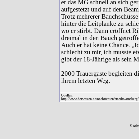
er das MG schnell an sich ger
aufgestetzt und auf den Beam
Trotz mehrerer Bauchschüsse s
hinter die Leitplanke zu schl
wo er stirbt. Dann eröffnet R
dreimal in den Bauch getroff
Auch er hat keine Chance. „Ic
schlecht zu mir, ich musste et
gibt der 18-Jährige als sein M
2000 Trauergäste begleiten d
ihrem letzten Weg.
Quellen:
http://www.derwesten.de/nachrichten/staedte/arnsber
© odm