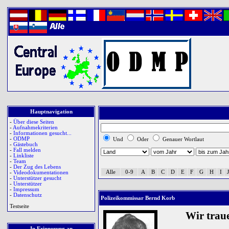
Hauptnavigation
-
Über diese Seiten
-
Aufnahmekriterien
-
Informationen gesucht...
-
ODMP
Und
Oder
Genauer Wortlaut
-
Gästebuch
-
Fall melden
-
Linkliste
-
Team
-
Der Zug des Lebens
Alle
0-9
A
B
C
D
E
F
G
H
I
J
-
Videodokumentationen
-
Unterstützer gesucht
-
Unterstützer
-
Impressum
-
Datenschutz
Polizeikommissar Bernd Korb
Testseite
Wir trau
In Erinnerung an