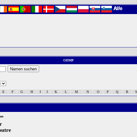
ODMP
E
F
G
H
I
J
K
L
M
N
O
P
Q
R
S
um
r
outre