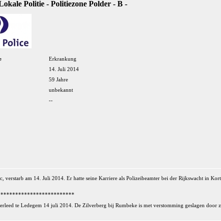
Lokale Politie - Politiezone Polder - B -
e
Erkrankung
14. Juli 2014
59 Jahre
unbekannt
--
c, verstarb am 14. Juli 2014. Er hatte seine Karriere als Polizeibeamter bei der Rijkswacht in Kor
**************************
erleed te Ledegem 14 juli 2014. De Zilverberg bij Rumbeke is met verstomming geslagen door zij