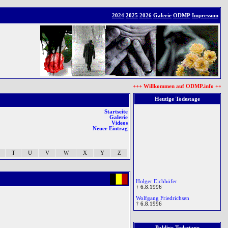
2024
2025
2026
Galerie
ODMP
Impressum
+++ Willkommen auf ODMP.info +++ Da
Heutige Todestage
Startseite
Galerie
Videos
Neuer Eintrag
T
U
V
W
X
Y
Z
Holger Eichhöfer
† 6.8.1996
Wolfgang Friedrichsen
† 6.8.1996
Birger Nowak
† 6.8.1996
Baldige Todestage