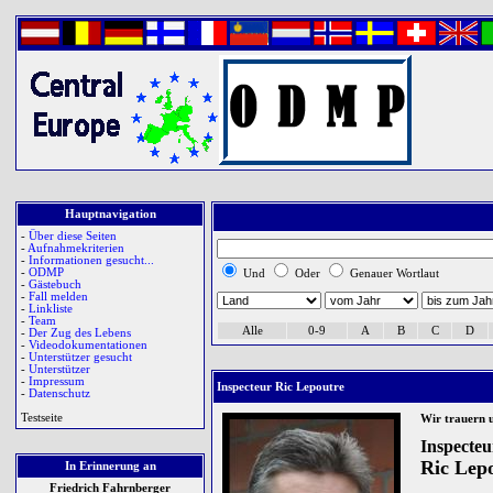
Hauptnavigation
-
Über diese Seiten
-
Aufnahmekriterien
-
Informationen gesucht...
-
ODMP
Und
Oder
Genauer Wortlaut
-
Gästebuch
-
Fall melden
-
Linkliste
-
Team
Alle
0-9
A
B
C
D
-
Der Zug des Lebens
-
Videodokumentationen
-
Unterstützer gesucht
-
Unterstützer
-
Impressum
Inspecteur Ric Lepoutre
-
Datenschutz
Testseite
Wir trauern 
Inspecteu
Ric Lep
In Erinnerung an
Friedrich Fahrnberger