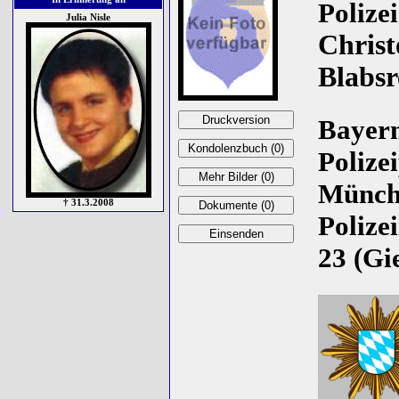
Polize
Julia Nisle
Chris
Blabsr
Bayern
Polize
Münch
† 31.3.2008
Polize
23 (Gie