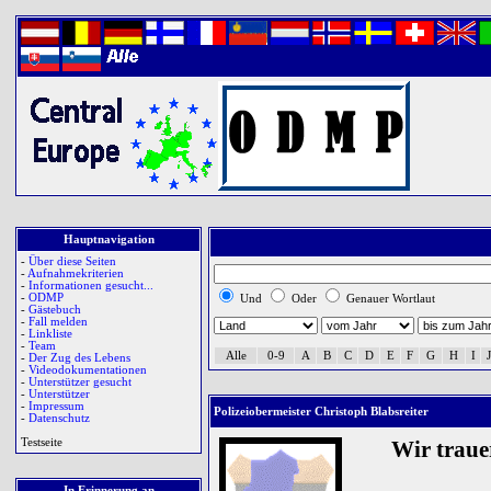
Hauptnavigation
-
Über diese Seiten
-
Aufnahmekriterien
-
Informationen gesucht...
-
ODMP
Und
Oder
Genauer Wortlaut
-
Gästebuch
-
Fall melden
-
Linkliste
-
Team
Alle
0-9
A
B
C
D
E
F
G
H
I
J
-
Der Zug des Lebens
-
Videodokumentationen
-
Unterstützer gesucht
-
Unterstützer
-
Impressum
Polizeiobermeister Christoph Blabsreiter
-
Datenschutz
Testseite
Wir trau
In Erinnerung an