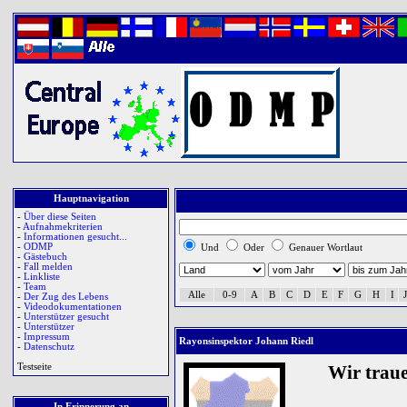
Hauptnavigation
-
Über diese Seiten
-
Aufnahmekriterien
-
Informationen gesucht...
-
ODMP
Und
Oder
Genauer Wortlaut
-
Gästebuch
-
Fall melden
-
Linkliste
-
Team
Alle
0-9
A
B
C
D
E
F
G
H
I
J
-
Der Zug des Lebens
-
Videodokumentationen
-
Unterstützer gesucht
-
Unterstützer
-
Impressum
Rayonsinspektor Johann Riedl
-
Datenschutz
Testseite
Wir trau
In Erinnerung an