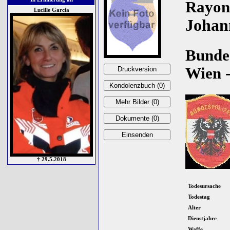
Rayon
Lucille Garcia
Johan
Bundes
Wien -
† 29.5.2018
Todesursache
Todestag
Alter
Dienstjahre
Waffe