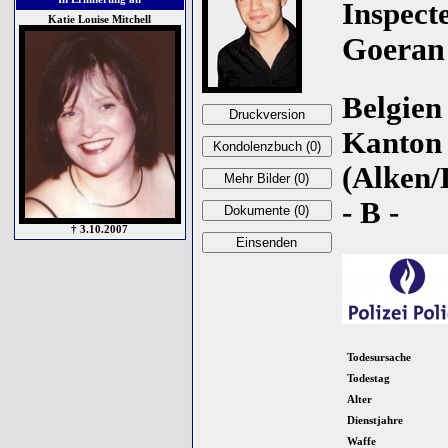
Inspect
Katie Louise Mitchell
Goeran
Belgien 
Kanton
(Alken/
- B -
† 3.10.2007
Todesursache
Todestag
Alter
Dienstjahre
Waffe