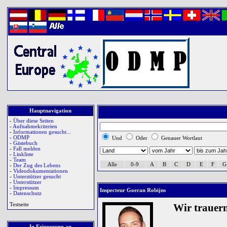
Hauptnavigation
-
Über diese Seiten
-
Aufnahmekriterien
-
Informationen gesucht...
-
ODMP
Und
Oder
Genauer Wortlaut
-
Gästebuch
-
Fall melden
-
Linkliste
-
Team
Alle
0-9
A
B
C
D
E
F
G
-
Der Zug des Lebens
-
Videodokumentationen
-
Unterstützer gesucht
-
Unterstützer
-
Impressum
Inspecteur Goeran Robijns
-
Datenschutz
Testseite
Wir trauer
In Erinnerung an