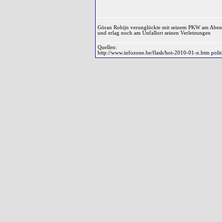
Göran Robijn verunglückte mit seinem PKW am Abend
und erlag noch am Unfallort seinen Verletzungen
Quellen:
http://www.infozone.be/flash/hot-2010-01-n.htm poli