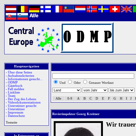
Hauptnavigation
-
Über diese Seiten
-
Aufnahmekriterien
-
Informationen gesucht...
-
ODMP
Und
Oder
Genauer Wortlaut
-
Gästebuch
-
Fall melden
-
Linkliste
-
Team
Alle
0-9
A
B
C
D
E
F
G
H
I
J
-
Der Zug des Lebens
-
Videodokumentationen
-
Unterstützer gesucht
-
Unterstützer
-
Impressum
Revierinspektor Georg Kreitner
-
Datenschutz
Testseite
Wir traue
In Erinnerung an