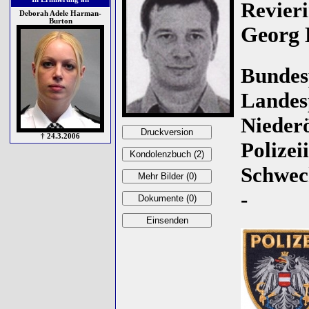
Revier
Deborah Adele Harman-
Burton
Georg 
Bundesp
Landes
Niederö
† 24.3.2006
Polizei
Schwec
-