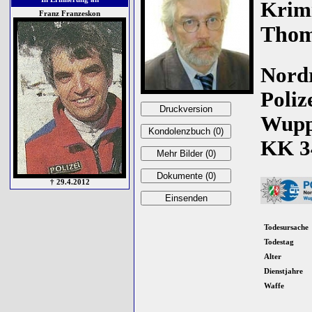
Krim
Franz Franzeskon
Thom
Nordr
Poliz
Wuppe
KK 34
† 29.4.2012
Todesursache
Todestag
Alter
Dienstjahre
Waffe