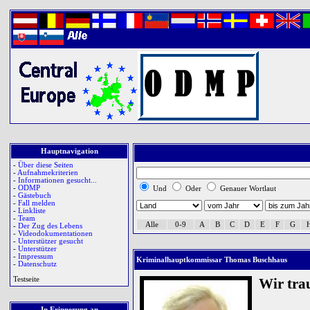
Hauptnavigation
-
Über diese Seiten
-
Aufnahmekriterien
-
Informationen gesucht...
-
ODMP
Und
Oder
Genauer Wortlaut
-
Gästebuch
-
Fall melden
-
Linkliste
-
Team
Alle
0-9
A
B
C
D
E
F
G
-
Der Zug des Lebens
-
Videodokumentationen
-
Unterstützer gesucht
-
Unterstützer
-
Impressum
Kriminalhauptkommissar Thomas Buschhaus
-
Datenschutz
Testseite
Wir tra
In Erinnerung an