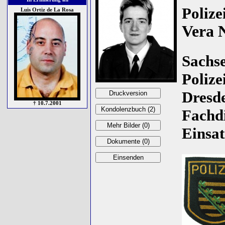
Polize
Luis Ortiz de La Rosa
Vera 
Sachse
Polize
Dresde
† 10.7.2001
Fachd
Einsat