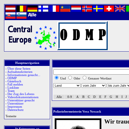
Hauptnavigation
-
Über diese Seiten
-
Aufnahmekriterien
-
Informationen gesucht...
-
ODMP
Und
Oder
Genauer Wortlaut
-
Gästebuch
-
Fall melden
-
Linkliste
-
Team
-
Der Zug des Lebens
Alle
0-9
A
B
C
D
E
F
G
H
I
J
-
Videodokumentationen
-
Unterstützer gesucht
-
Unterstützer
-
Impressum
-
Datenschutz
Polizeiobermeisterin Vera Nowack
Testseite
Wir trau
In Erinnerung an