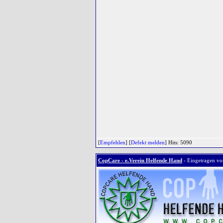
[
Empfehlen
] [
Defekt melden
] Hits: 5090
CopCare - e.Verein Helfende Hand
- Eingetragen v