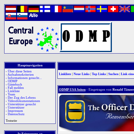
Hauptnavigation
-
Über diese Seiten
Linkliste
|
Neue Links
|
Top Links
|
Suchen
|
Link ein
-
Aufnahmekriterien
-
Informationen gesucht...
-
ODMP
-
Gästebuch
-
Fall melden
ODMP USA Seiten
- Eingetragen von
Ronald Tänzer
-
Linkliste
-
Team
-
Der Zug des Lebens
-
Videodokumentationen
-
Unterstützer gesucht
-
Unterstützer
-
Impressum
-
Datenschutz
Testseite
In Erinnerung an