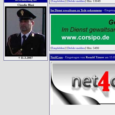
[
Empfehlen
] [
Defekt melden
] Hits: 13049
Claudio Blasi
Im Dienst gewaltsam zu Tode gekommene
- Eingetr
[
Empfehlen
] [
Defekt melden
] Hits: 5490
Net4Cops
- Eingetragen von
Ronald Tänzer
am 15.0
† 11.3.2007