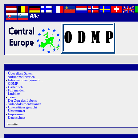
-
Über diese Seiten
-
Aufnahmekriterien
-
Informationen gesucht...
-
ODMP
-
Gästebuch
-
Fall melden
-
Linkliste
-
Team
-
Der Zug des Lebens
-
Videodokumentationen
-
Unterstützer gesucht
-
Unterstützer
-
Impressum
-
Datenschutz
Testseite