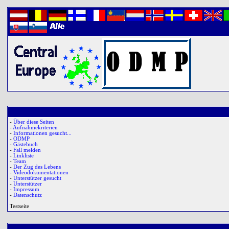
-
Über diese Seiten
-
Aufnahmekriterien
-
Informationen gesucht...
-
ODMP
-
Gästebuch
-
Fall melden
-
Linkliste
-
Team
-
Der Zug des Lebens
-
Videodokumentationen
-
Unterstützer gesucht
-
Unterstützer
-
Impressum
-
Datenschutz
Testseite