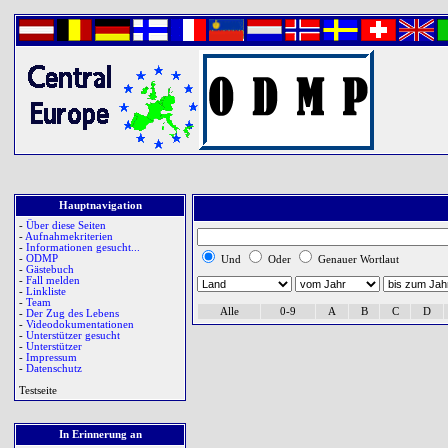
Hauptnavigation
-
Über diese Seiten
-
Aufnahmekriterien
-
Informationen gesucht...
-
ODMP
Und
Oder
Genauer Wortlaut
-
Gästebuch
-
Fall melden
-
Linkliste
-
Team
Alle
0-9
A
B
C
D
-
Der Zug des Lebens
-
Videodokumentationen
-
Unterstützer gesucht
-
Unterstützer
-
Impressum
-
Datenschutz
Testseite
In Erinnerung an