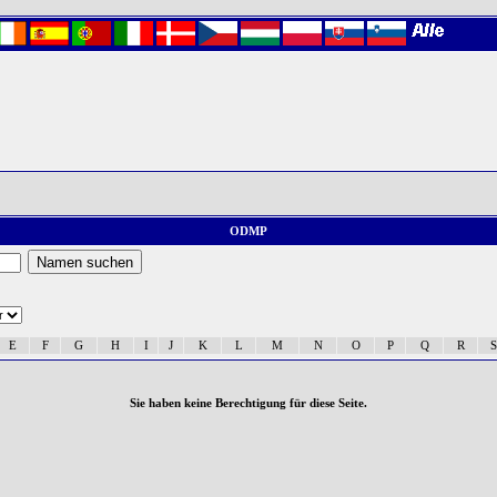
ODMP
E
F
G
H
I
J
K
L
M
N
O
P
Q
R
S
Sie haben keine Berechtigung für diese Seite.