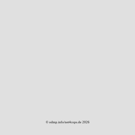
© odmp.info/net4cops.de 2026