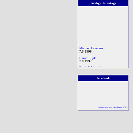
Baldige Todestage
† 7.8.1999
Harald Ripfl
† 7.8.1997
Randolf Virnich
Michael Erkelenz
7.8.1999
Harald Ripfl
7.8.1997
Randolf Virnich
7.8.2012
Rudolf Spranger
facebook
7.8.1951
† 7.8.2012
Harald Poppe
Rudolf Spranger
8.8.1989
† 7.8.1951
Peter Quast
8.8.1989
Konrad Stöglehner
odmp.info auf facebook 2011
8.8.1979
Andrew Graham Gough
8.8.2006
Patrick Donnelly
8.8.1915