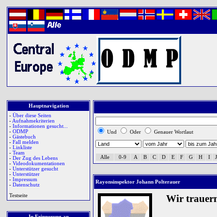
Hauptnavigation
-
Über diese Seiten
-
Aufnahmekriterien
-
Informationen gesucht...
-
ODMP
Und
Oder
Genauer Wortlaut
-
Gästebuch
-
Fall melden
-
Linkliste
-
Team
Alle
0-9
A
B
C
D
E
F
G
H
I
J
-
Der Zug des Lebens
-
Videodokumentationen
-
Unterstützer gesucht
-
Unterstützer
-
Impressum
Rayonsinspektor Johann Polterauer
-
Datenschutz
Testseite
Wir trauer
In Erinnerung an