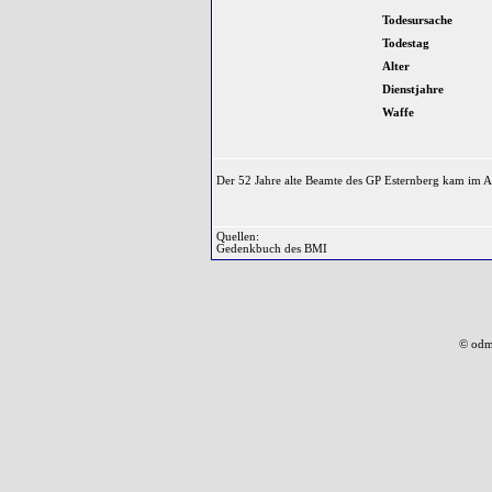
Todesursache
Todestag
Alter
Dienstjahre
Waffe
Der 52 Jahre alte Beamte des GP Esternberg kam im Au
Quellen:
Gedenkbuch des BMI
© odm