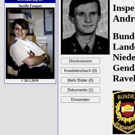
Inspe
Aurélie Fouquet
Andr
Bund
Land
Niede
Gend
Ravel
† 20.5.2010