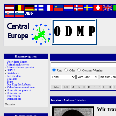
Hauptnavigation
-
Über diese Seiten
-
Aufnahmekriterien
-
Informationen gesucht...
-
ODMP
Und
Oder
Genauer Wortlaut
-
Gästebuch
-
Fall melden
-
Linkliste
-
Team
-
Der Zug des Lebens
Alle
0-9
A
B
C
D
E
F
G
H
I
-
Videodokumentationen
-
Unterstützer gesucht
-
Unterstützer
-
Impressum
-
Datenschutz
Inspektor Andreas Christian
Testseite
Wir tra
In Erinnerung an