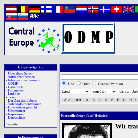
Hauptnavigation
-
Über diese Seiten
-
Aufnahmekriterien
-
Informationen gesucht...
-
ODMP
Und
Oder
Genauer Wortlaut
-
Gästebuch
-
Fall melden
-
Linkliste
-
Team
Alle
0-9
A
B
C
D
E
F
G
H
I
-
Der Zug des Lebens
-
Videodokumentationen
-
Unterstützer gesucht
-
Unterstützer
-
Impressum
Patrouillenleiter Josef Heinrich
-
Datenschutz
Testseite
Wir tra
In Erinnerung an