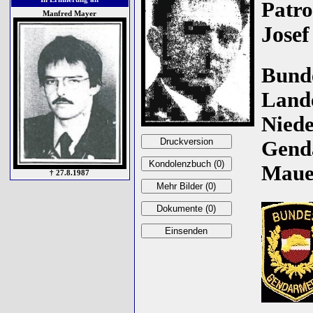
Patro
Manfred Mayer
Josef
Bund
Land
Niede
Gend
Mauer
† 27.8.1987