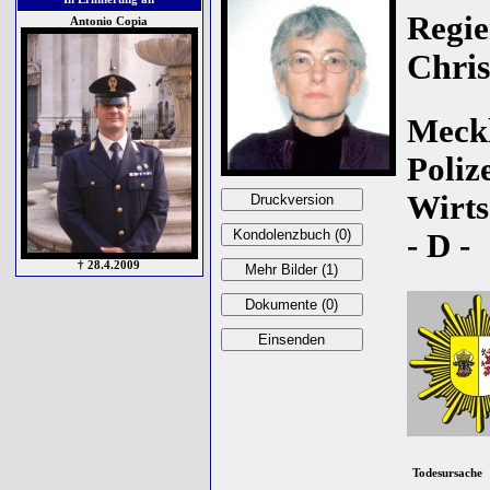
Regie
Antonio Copia
Chris
Meck
Poliz
Wirts
- D -
† 28.4.2009
Todesursache