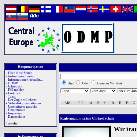
Hauptnavigation
-
Über diese Seiten
-
Aufnahmekriterien
-
Informationen gesucht...
-
ODMP
Und
Oder
Genauer Wortlaut
-
Gästebuch
-
Fall melden
-
Linkliste
-
Team
-
Der Zug des Lebens
Alle
0-9
A
B
C
D
E
F
G
-
Videodokumentationen
-
Unterstützer gesucht
-
Unterstützer
-
Impressum
-
Datenschutz
Regierungsamtsrätin Christel Schulz
Testseite
Wir tra
In Erinnerung an