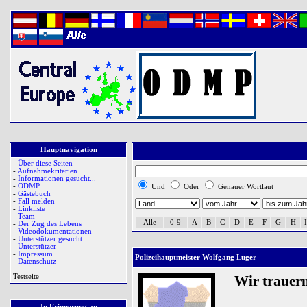
Hauptnavigation
-
Über diese Seiten
-
Aufnahmekriterien
-
Informationen gesucht...
-
ODMP
Und
Oder
Genauer Wortlaut
-
Gästebuch
-
Fall melden
-
Linkliste
-
Team
Alle
0-9
A
B
C
D
E
F
G
H
I
-
Der Zug des Lebens
-
Videodokumentationen
-
Unterstützer gesucht
-
Unterstützer
-
Impressum
Polizeihauptmeister Wolfgang Luger
-
Datenschutz
Testseite
Wir trauer
In Erinnerung an