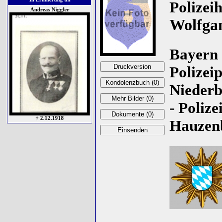
Polizei
Andreas Niggler
Wolfga
Bayern 
Polizei
Niederb
- Polize
† 2.12.1918
Hauzenb