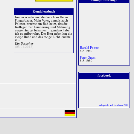
Andrew Graham Gough
Kondolenzbuch
Immer wieder mal denke ich an Herrn
Fliegerbauer. Mein Vater, damals auch
Polizist, brachte ein Bild heim, das die
Kollegen zur Erinnerung und Mahnung
ausgehändigt bekamen. Irgendwo habe
ich es aufbewahrt. Der Herr gebe ihm die
ewige Ruhe und das ewige Licht leuchte
ihm.
Ein Besucher
Harald Poppe
(05.01.2012)
8.8.1989
Peter Quast
8.8.1989
† 8.8.2006
Konrad Stöglehner
8.8.1979
Patrick Donnelly
† 8.8.1915
facebook
Andrew Graham Gough
8.8.2006
Matthias Eberherr
† 8.8.2009
Patrick Donnelly
8.8.1915
Thomas Schrader
Matthias Eberherr
8.8.2009
odmp.info auf facebook 2011
Thomas Schrader
8.8.2011
Gerald Krasemann
8.8.1994
Britta Halkour
8.8.2017