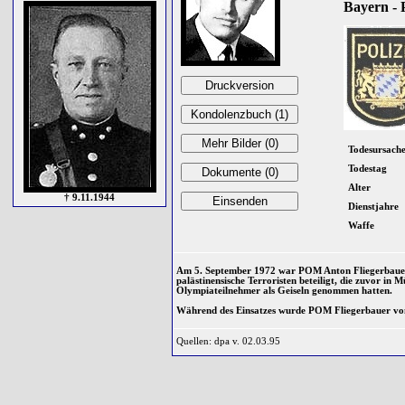
Bayern - 
Todesursach
Todestag
Alter
† 9.11.1944
Dienstjahre
Waffe
Am 5. September 1972 war POM Anton Fliegerbauer
palästinensische Terroristen beteiligt, die zuvor in M
Olympiateilnehmer als Geiseln genommen hatten.
Während des Einsatzes wurde POM Fliegerbauer von 
Quellen: dpa v. 02.03.95