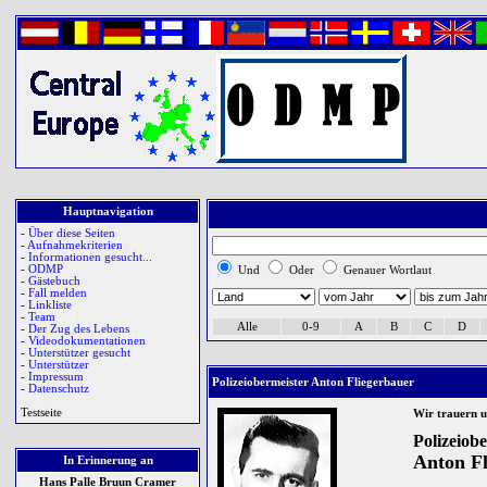
Hauptnavigation
-
Über diese Seiten
-
Aufnahmekriterien
-
Informationen gesucht...
-
ODMP
Und
Oder
Genauer Wortlaut
-
Gästebuch
-
Fall melden
-
Linkliste
-
Team
Alle
0-9
A
B
C
D
-
Der Zug des Lebens
-
Videodokumentationen
-
Unterstützer gesucht
-
Unterstützer
-
Impressum
Polizeiobermeister Anton Fliegerbauer
-
Datenschutz
Testseite
Wir trauern 
Polizeiob
Anton Fl
In Erinnerung an
Hans Palle Bruun Cramer