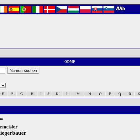
ODMP
E
F
G
H
I
J
K
L
M
N
O
P
Q
R
S
um
ermeister
iegerbauer