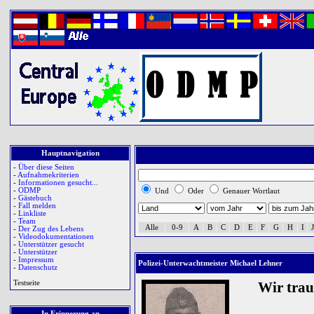
Hauptnavigation
-
Über diese Seiten
-
Aufnahmekriterien
-
Informationen gesucht...
-
ODMP
Und
Oder
Genauer Wortlaut
-
Gästebuch
-
Fall melden
-
Linkliste
-
Team
Alle
0-9
A
B
C
D
E
F
G
H
I
J
-
Der Zug des Lebens
-
Videodokumentationen
-
Unterstützer gesucht
-
Unterstützer
-
Impressum
Polizei-Unterwachtmeister Michael Lehner
-
Datenschutz
Testseite
Wir tra
In Erinnerung an