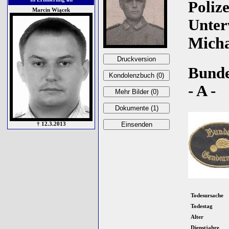
Polize
Marcin Wiącek
Unter
Micha
Bunde
- A -
† 12.3.2013
Todesursache
Todestag
Alter
Dienstjahre