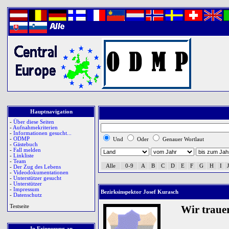
Hauptnavigation
-
Über diese Seiten
-
Aufnahmekriterien
-
Informationen gesucht...
-
ODMP
Und
Oder
Genauer Wortlaut
-
Gästebuch
-
Fall melden
-
Linkliste
-
Team
Alle
0-9
A
B
C
D
E
F
G
H
I
J
-
Der Zug des Lebens
-
Videodokumentationen
-
Unterstützer gesucht
-
Unterstützer
-
Impressum
Bezirksinspektor Josef Kurasch
-
Datenschutz
Testseite
Wir traue
In Erinnerung an