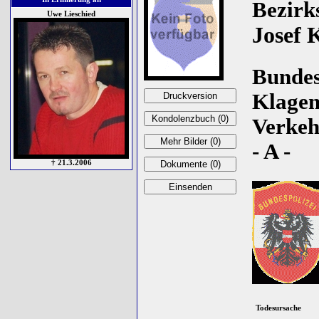
Bezirk
Uwe Lieschied
Josef 
Bundes
Klagen
Verke
- A -
† 21.3.2006
Todesursache