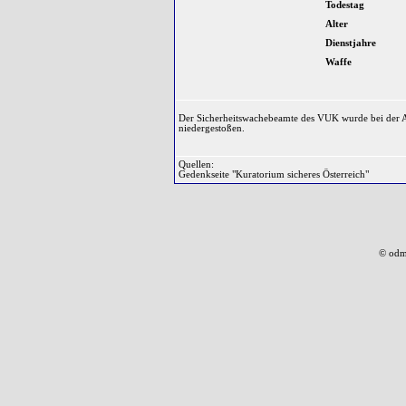
Todestag
Alter
Dienstjahre
Waffe
Der Sicherheitswachebeamte des VUK wurde bei der A
niedergestoßen.
Quellen:
Gedenkseite "Kuratorium sicheres Österreich"
© odm