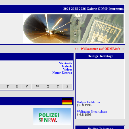
2024
2025
2026
Galerie
ODMP
Impressum
+++ Willkommen auf ODMP.info +++ Da
Heutige Todestage
Startseite
Galerie
Videos
Neuer Eintrag
T
U
V
W
X
Y
Z
Holger Eichhöfer
† 6.8.1996
Wolfgang Friedrichsen
† 6.8.1996
Birger Nowak
† 6.8.1996
Baldige Todestage