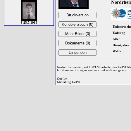
Nordrhein
† 25.7.1988
Todesursach
Todestag
Alter
Dienstjahre
Waffe
Norbert Schneider, seit 1989 Mitarbeiter des LZPD N
hilfsbereiten Kollegen kennen- und schätzen gelernt
Quellen:
Mitteilung LZPD