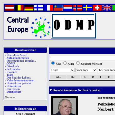
Hauptnavigation
-
Über diese Seiten
-
Aufnahmekriterien
-
Informationen gesucht...
-
ODMP
Und
Oder
Genauer Wortlaut
-
Gästebuch
-
Fall melden
-
Linkliste
-
Team
Alle
0-9
A
B
C
D
-
Der Zug des Lebens
-
Videodokumentationen
-
Unterstützer gesucht
-
Unterstützer
-
Impressum
Polizeioberkommissar Norbert Schneider
-
Datenschutz
Testseite
Wir trauern 
Polizeiob
Norbert 
In Erinnerung an
Serge Dauginet