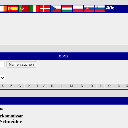
ODMP
E
F
G
H
I
J
K
L
M
N
O
P
Q
R
S
um
erkommissar
Schneider