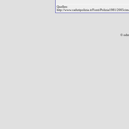
Quellen:
http://www.cadutipolizia.it/Fonti/Polizia1981/2005cim
© odm