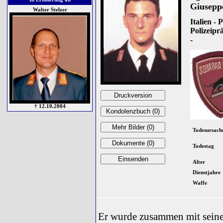
Giusepp
Walter Stelzer
Italien - P
Polizeipr
-
† 12.10.2004
Todesursach
Todestag
Alter
Dienstjahre
Waffe
Er wurde zusammen mit sein