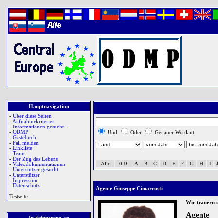
Hauptnavigation
-
Über diese Seiten
-
Aufnahmekriterien
-
Informationen gesucht...
-
ODMP
Und
Oder
Genauer Wortlaut
-
Gästebuch
-
Fall melden
-
Linkliste
-
Team
-
Der Zug des Lebens
Alle
0-9
A
B
C
D
E
F
G
H
I
J
-
Videodokumentationen
-
Unterstützer gesucht
-
Unterstützer
-
Impressum
-
Datenschutz
Agente Giuseppe Cimarrusti
Testseite
Wir trauern 
Agente
In Erinnerung an