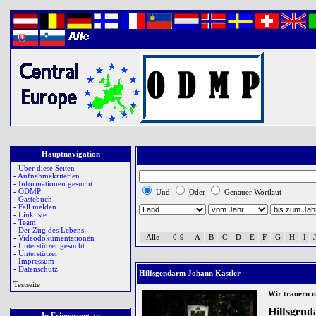
Hauptnavigation
-
Über diese Seiten
-
Aufnahmekriterien
-
Informationen gesucht...
-
ODMP
Und
Oder
Genauer Wortlaut
-
Gästebuch
-
Fall melden
-
Linkliste
-
Team
-
Der Zug des Lebens
Alle
0-9
A
B
C
D
E
F
G
H
I
J
-
Videodokumentationen
-
Unterstützer gesucht
-
Unterstützer
-
Impressum
-
Datenschutz
Hilfsgendarm Johann Kastler
Testseite
Wir trauern 
Hilfsgen
In Erinnerung an