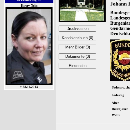
Johann K
Kirsty Nelis
Bundesge
Landesg
Burgenlan
Gendarme
Deutschkr
† 28.11.2013
Todesursach
Todestag
Alter
Dienstjahre
Waffe