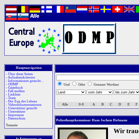
Hauptnavigation
-
Über diese Seiten
-
Aufnahmekriterien
-
Informationen gesucht...
-
ODMP
Und
Oder
Genauer Wortlaut
-
Gästebuch
-
Fall melden
-
Linkliste
-
Team
-
Der Zug des Lebens
Alle
0-9
A
B
C
D
E
F
-
Videodokumentationen
-
Unterstützer gesucht
-
Unterstützer
-
Impressum
-
Datenschutz
Polizeihauptkommissar Hans Jochem Hofmann
Testseite
Wir tra
In Erinnerung an