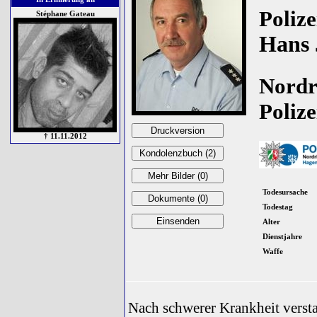
Poliz
Stéphane Gateau
Hans
Nordr
Poliz
† 11.11.2012
Todesursache
Todestag
Alter
Dienstjahre
Waffe
Nach schwerer Krankheit verst