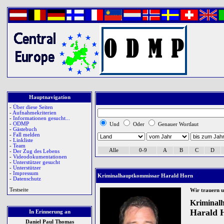
Hauptnavigation
-
Über diese Seiten
-
Aufnahmekriterien
-
Informationen gesucht...
-
ODMP
Und
Oder
Genauer Wortlaut
-
Gästebuch
-
Fall melden
-
Linkliste
-
Team
Alle
0-9
A
B
C
D
-
Der Zug des Lebens
-
Videodokumentationen
-
Unterstützer gesucht
-
Unterstützer
-
Impressum
Kriminalhauptkommissar Harald Horn
-
Datenschutz
Testseite
Wir trauern 
Kriminal
Harald 
In Erinnerung an
Daniel Paul Thomas