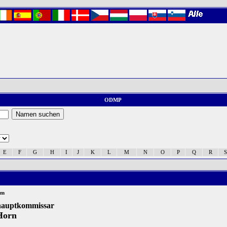
ODMP
E
F
G
H
I
J
K
L
M
N
O
P
Q
R
S
um
hauptkommissar
Horn