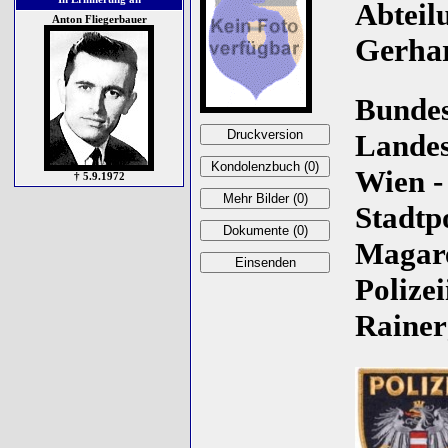
Abteil
Anton Fliegerbauer
Gerha
Bundes
Lande
Wien -
† 5.9.1972
Stadtp
Magare
Polize
Rainerg