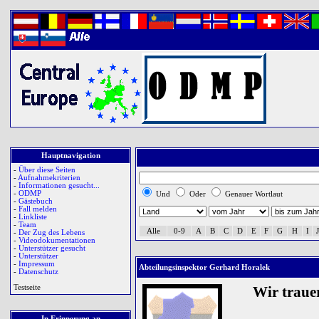
Hauptnavigation
-
Über diese Seiten
-
Aufnahmekriterien
-
Informationen gesucht...
-
ODMP
Und
Oder
Genauer Wortlaut
-
Gästebuch
-
Fall melden
-
Linkliste
-
Team
Alle
0-9
A
B
C
D
E
F
G
H
I
J
-
Der Zug des Lebens
-
Videodokumentationen
-
Unterstützer gesucht
-
Unterstützer
-
Impressum
Abteilungsinspektor Gerhard Horalek
-
Datenschutz
Testseite
Wir trau
In Erinnerung an