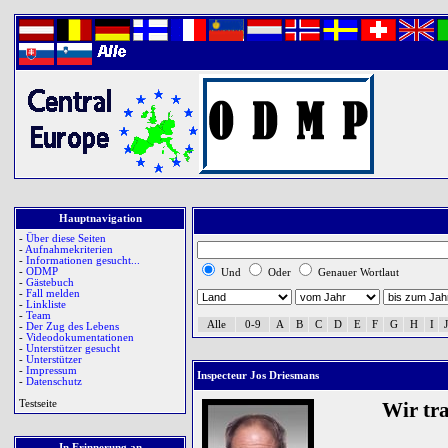
Hauptnavigation
-
Über diese Seiten
-
Aufnahmekriterien
-
Informationen gesucht...
-
ODMP
Und
Oder
Genauer Wortlaut
-
Gästebuch
-
Fall melden
-
Linkliste
-
Team
Alle
0-9
A
B
C
D
E
F
G
H
I
J
-
Der Zug des Lebens
-
Videodokumentationen
-
Unterstützer gesucht
-
Unterstützer
-
Impressum
Inspecteur Jos Driesmans
-
Datenschutz
Testseite
Wir tr
In Erinnerung an