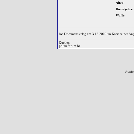
Alter
Dienstjahre
Waffe
Jos Driesmans erlag am 3.12.2009 im Kreis seiner An
Quellen:
politieforum.be
© odm