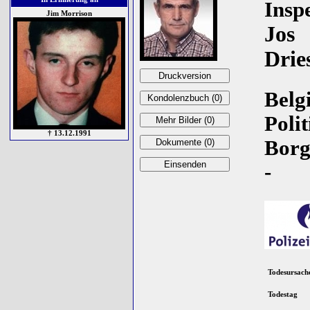
Insp
Jim Morrison
Jos
Drie
Belgi
Polit
† 13.12.1991
Borg
-
Todesursach
Todestag