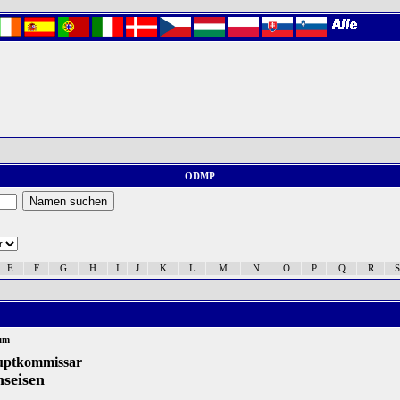
ODMP
E
F
G
H
I
J
K
L
M
N
O
P
Q
R
S
um
auptkommissar
nseisen