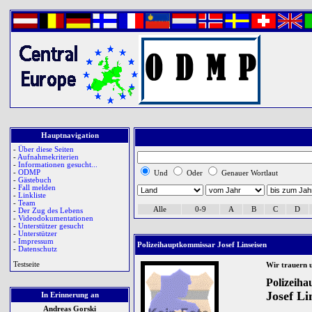
Hauptnavigation
-
Über diese Seiten
-
Aufnahmekriterien
-
Informationen gesucht...
-
ODMP
Und
Oder
Genauer Wortlaut
-
Gästebuch
-
Fall melden
-
Linkliste
-
Team
Alle
0-9
A
B
C
D
-
Der Zug des Lebens
-
Videodokumentationen
-
Unterstützer gesucht
-
Unterstützer
-
Impressum
Polizeihauptkommissar Josef Linseisen
-
Datenschutz
Testseite
Wir trauern 
Polizeih
Josef Li
In Erinnerung an
Andreas Gorski