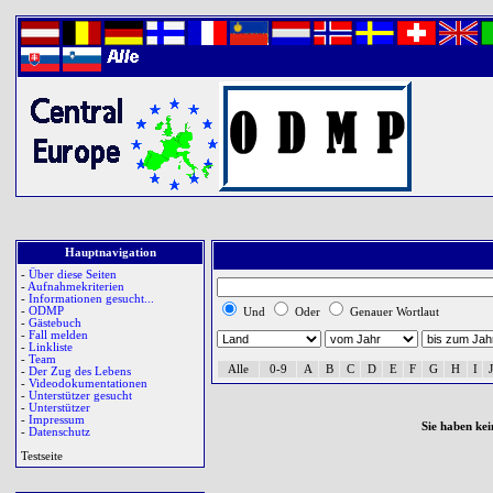
Hauptnavigation
-
Über diese Seiten
-
Aufnahmekriterien
-
Informationen gesucht...
-
ODMP
Und
Oder
Genauer Wortlaut
-
Gästebuch
-
Fall melden
-
Linkliste
-
Team
Alle
0-9
A
B
C
D
E
F
G
H
I
J
-
Der Zug des Lebens
-
Videodokumentationen
-
Unterstützer gesucht
-
Unterstützer
-
Impressum
Sie haben kei
-
Datenschutz
Testseite