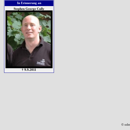
In Erinnerung an
Stephen George Cully
† 9.9.2011
© odm