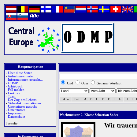
Hauptnavigation
-
Über diese Seiten
-
Aufnahmekriterien
-
Informationen gesucht...
-
ODMP
Und
Oder
Genauer Wortlaut
-
Gästebuch
-
Fall melden
-
Linkliste
-
Team
Alle
0-9
A
B
C
D
E
F
G
H
I
J
-
Der Zug des Lebens
-
Videodokumentationen
-
Unterstützer gesucht
-
Unterstützer
-
Impressum
Wachtmeister 2. Klasse Sebastian Sader
-
Datenschutz
Testseite
Wir trauer
In Erinnerung an