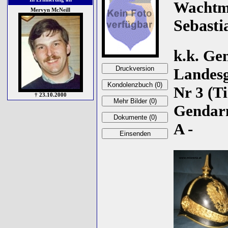
Wachtme
Mervyn McNeill
Sebasti
k.k. Ge
Landes
Nr 3 (Ti
† 23.10.2000
Gendarm
A -