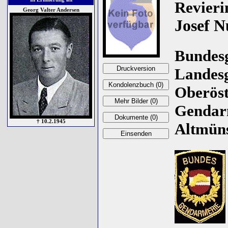
Revieri
Georg Valter Andersen
Josef 
Bundes
Landes
Oberöst
Gendar
† 10.2.1945
Altmüns