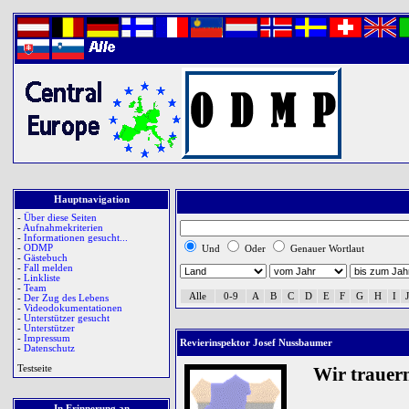
Hauptnavigation
-
Über diese Seiten
-
Aufnahmekriterien
-
Informationen gesucht...
-
ODMP
Und
Oder
Genauer Wortlaut
-
Gästebuch
-
Fall melden
-
Linkliste
-
Team
Alle
0-9
A
B
C
D
E
F
G
H
I
J
-
Der Zug des Lebens
-
Videodokumentationen
-
Unterstützer gesucht
-
Unterstützer
-
Impressum
Revierinspektor Josef Nussbaumer
-
Datenschutz
Testseite
Wir trauer
In Erinnerung an