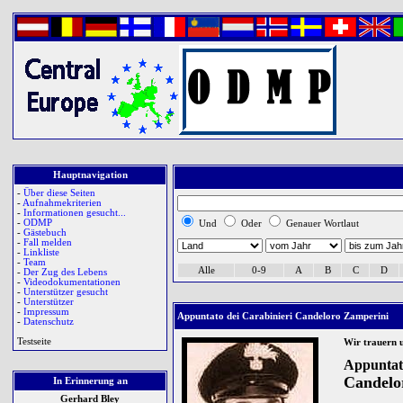
Hauptnavigation
-
Über diese Seiten
-
Aufnahmekriterien
-
Informationen gesucht...
-
ODMP
Und
Oder
Genauer Wortlaut
-
Gästebuch
-
Fall melden
-
Linkliste
-
Team
Alle
0-9
A
B
C
D
-
Der Zug des Lebens
-
Videodokumentationen
-
Unterstützer gesucht
-
Unterstützer
-
Impressum
Appuntato dei Carabinieri Candeloro Zamperini
-
Datenschutz
Testseite
Wir trauern 
Appuntato
Candelo
In Erinnerung an
Gerhard Bley