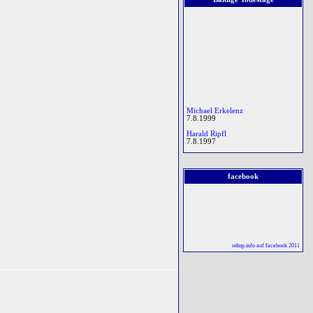
† 7.8.1999
Harald Ripfl
† 7.8.1997
Randolf Virnich
Michael Erkelenz
7.8.1999
Harald Ripfl
7.8.1997
Randolf Virnich
7.8.2012
facebook
Rudolf Spranger
7.8.1951
† 7.8.2012
Harald Poppe
Rudolf Spranger
8.8.1989
† 7.8.1951
Peter Quast
8.8.1989
odmp.info auf facebook 2011
Konrad Stöglehner
8.8.1979
Andrew Graham Gough
8.8.2006
Patrick Donnelly
8.8.1915