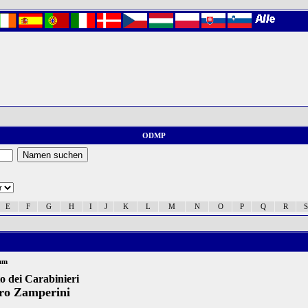
ODMP
E
F
G
H
I
J
K
L
M
N
O
P
Q
R
S
um
 dei Carabinieri
ro Zamperini