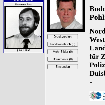
Hermann Artz
Bod
Poh
Nord
West
Lan
† 18.1.1993
für 
Poliz
Duis
-