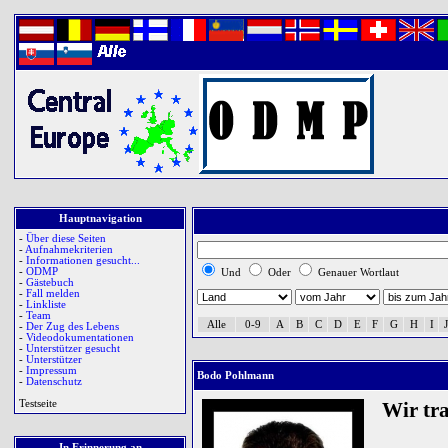
Hauptnavigation
-
Über diese Seiten
-
Aufnahmekriterien
-
Informationen gesucht...
-
ODMP
Und
Oder
Genauer Wortlaut
-
Gästebuch
-
Fall melden
-
Linkliste
-
Team
Alle
0-9
A
B
C
D
E
F
G
H
I
J
-
Der Zug des Lebens
-
Videodokumentationen
-
Unterstützer gesucht
-
Unterstützer
-
Impressum
Bodo Pohlmann
-
Datenschutz
Testseite
Wir tr
In Erinnerung an