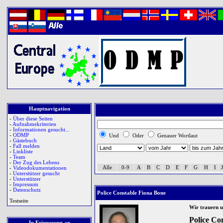
Hauptnavigation
-
Über diese Seiten
-
Aufnahmekriterien
-
Informationen gesucht...
-
ODMP
Und
Oder
Genauer Wortlaut
-
Gästebuch
-
Fall melden
-
Linkliste
-
Team
-
Der Zug des Lebens
Alle
0-9
A
B
C
D
E
F
G
H
I
J
-
Videodokumentationen
-
Unterstützer gesucht
-
Unterstützer
-
Impressum
-
Datenschutz
Police Constable Fiona Bone
Testseite
Wir trauern 
Police Co
In Erinnerung an