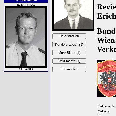
Revie
Dieter Hoinka
Eric
Bunde
Wien 
Verke
† 11.5.2009
Todesursache
Todestag