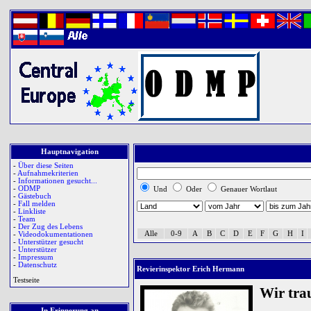
Hauptnavigation
-
Über diese Seiten
-
Aufnahmekriterien
-
Informationen gesucht...
-
ODMP
Und
Oder
Genauer Wortlaut
-
Gästebuch
-
Fall melden
-
Linkliste
-
Team
-
Der Zug des Lebens
Alle
0-9
A
B
C
D
E
F
G
H
I
-
Videodokumentationen
-
Unterstützer gesucht
-
Unterstützer
-
Impressum
-
Datenschutz
Revierinspektor Erich Hermann
Testseite
Wir tra
In Erinnerung an