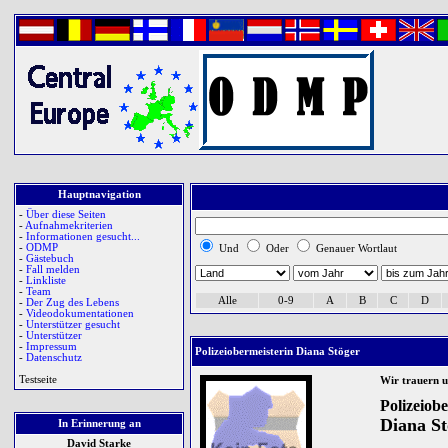
Hauptnavigation
-
Über diese Seiten
-
Aufnahmekriterien
-
Informationen gesucht...
-
ODMP
Und
Oder
Genauer Wortlaut
-
Gästebuch
-
Fall melden
-
Linkliste
-
Team
Alle
0-9
A
B
C
D
-
Der Zug des Lebens
-
Videodokumentationen
-
Unterstützer gesucht
-
Unterstützer
-
Impressum
Polizeiobermeisterin Diana Stöger
-
Datenschutz
Testseite
Wir trauern 
Polizeiob
Diana St
In Erinnerung an
David Starke