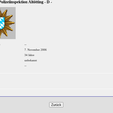
olizeiinspektion Altötting - D -
e
--
7. November 2006
34 Jahre
unbekannt
--