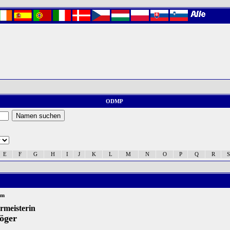
ODMP
E
F
G
H
I
J
K
L
M
N
O
P
Q
R
S
um
ermeisterin
öger