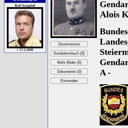
Genda
Rolf Stampfuß
Alois 
Bundes
Lande
Steierm
† 17.2.2008
Gendar
A -