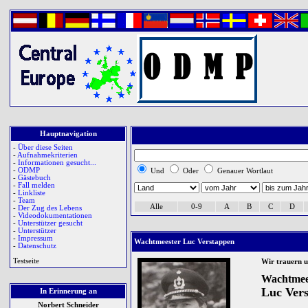
Hauptnavigation
-
Über diese Seiten
-
Aufnahmekriterien
-
Informationen gesucht...
-
ODMP
Und
Oder
Genauer Wortlaut
-
Gästebuch
-
Fall melden
-
Linkliste
-
Team
Alle
0-9
A
B
C
D
-
Der Zug des Lebens
-
Videodokumentationen
-
Unterstützer gesucht
-
Unterstützer
-
Impressum
Wachtmeester Luc Verstappen
-
Datenschutz
Testseite
Wir trauern 
Wachtmee
Luc Ver
In Erinnerung an
Norbert Schneider