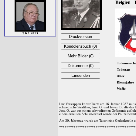
Belgien -
† 6.1.2013
Todesursach
Todestag
Alter
Dienstjahre
Waffe
Luc Verstappen kontrollierte am 16. Januar 1987 mit s
schwedische Straftäter, Jussi O. und Istvan B., die da
Jussi O. war aus einem schwedischen Gefängnis geflohen
einem erneuten Schusswechsel wurde der Polizeibeamte
Am 30. Jahrestag wurde am Tatort eine Gedenkstelle ei
******************************************