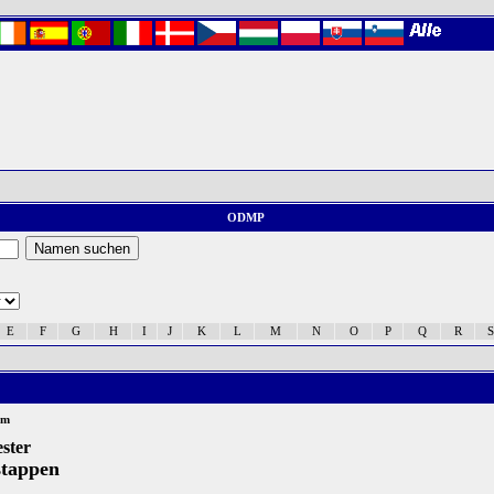
ODMP
E
F
G
H
I
J
K
L
M
N
O
P
Q
R
S
um
ster
stappen