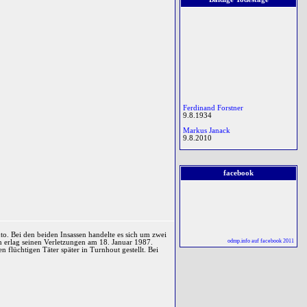
Ferdinand Forstner
9.8.1934
† 9.8.2011
Markus Janack
9.8.2010
Paul Anlauf
Anthony Wright
9.8.2011
facebook
Paul Anlauf
9.8.1931
Franz Lenck
9.8.1931
Reinhard Luwinski
9.8.2012
o. Bei den beiden Insassen handelte es sich um zwei
Norbert Schmidt
odmp.info auf facebook 2011
en erlag seinen Verletzungen am 18. Januar 1987.
9.8.2018
 flüchtigen Täter später in Turnhout gestellt. Bei
Francis Benedict Mary Hand
† 9.8.1931
10.8.1984
Franz Lenck
Holger Nyhuus Kristoffersen
10.8.1944