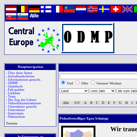
Hauptnavigation
-
Über diese Seiten
-
Aufnahmekriterien
-
Informationen gesucht...
-
ODMP
Und
Oder
Genauer Wortlaut
-
Gästebuch
-
Fall melden
-
Linkliste
-
Team
-
Der Zug des Lebens
Alle
0-9
A
B
C
D
E
F
G
H
I
J
-
Videodokumentationen
-
Unterstützer gesucht
-
Unterstützer
-
Impressum
-
Datenschutz
Polizeifreiwilliger Egon Schniepp
Testseite
Wir trau
In Erinnerung an