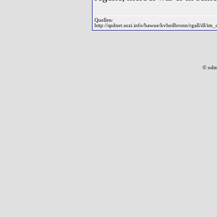
Quellen:
http://spdnet.sozi.info/bawue/kvheilbronn/rgall/dl/
© odm