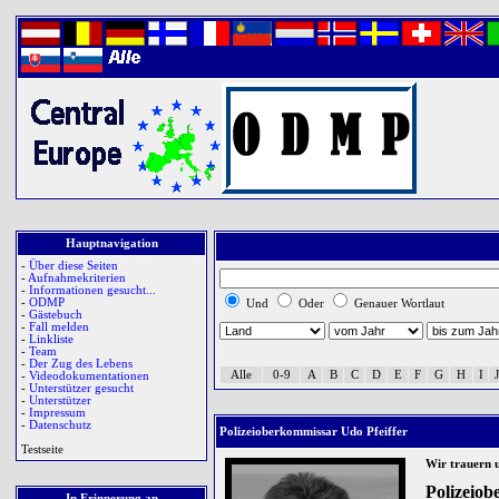
Hauptnavigation
-
Über diese Seiten
-
Aufnahmekriterien
-
Informationen gesucht...
-
ODMP
Und
Oder
Genauer Wortlaut
-
Gästebuch
-
Fall melden
-
Linkliste
-
Team
-
Der Zug des Lebens
Alle
0-9
A
B
C
D
E
F
G
H
I
J
-
Videodokumentationen
-
Unterstützer gesucht
-
Unterstützer
-
Impressum
-
Datenschutz
Polizeioberkommissar Udo Pfeiffer
Testseite
Wir trauern 
Polizeio
In Erinnerung an