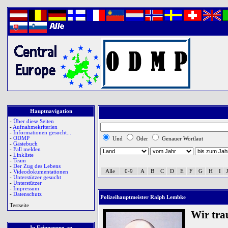
Hauptnavigation
-
Über diese Seiten
-
Aufnahmekriterien
-
Informationen gesucht...
-
ODMP
Und
Oder
Genauer Wortlaut
-
Gästebuch
-
Fall melden
-
Linkliste
-
Team
-
Der Zug des Lebens
Alle
0-9
A
B
C
D
E
F
G
H
I
J
-
Videodokumentationen
-
Unterstützer gesucht
-
Unterstützer
-
Impressum
-
Datenschutz
Polizeihauptmeister Ralph Lembke
Testseite
Wir tra
In Erinnerung an