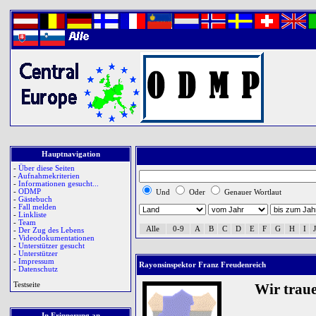
Hauptnavigation
-
Über diese Seiten
-
Aufnahmekriterien
-
Informationen gesucht...
-
ODMP
Und
Oder
Genauer Wortlaut
-
Gästebuch
-
Fall melden
-
Linkliste
-
Team
Alle
0-9
A
B
C
D
E
F
G
H
I
J
-
Der Zug des Lebens
-
Videodokumentationen
-
Unterstützer gesucht
-
Unterstützer
-
Impressum
Rayonsinspektor Franz Freudenreich
-
Datenschutz
Testseite
Wir trau
In Erinnerung an