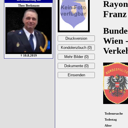
Rayon
Theo Beekmans
Franz
Bundes
Wien 
Verkeh
† 10.8.2019
Todesursache
Todestag
Alter