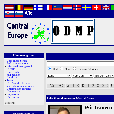
Hauptnavigation
-
Über diese Seiten
-
Aufnahmekriterien
-
Informationen gesucht...
-
ODMP
Und
Oder
Genauer Wortlaut
-
Gästebuch
-
Fall melden
-
Linkliste
-
Team
-
Der Zug des Lebens
Alle
0-9
A
B
C
D
E
F
G
H
I
J
-
Videodokumentationen
-
Unterstützer gesucht
-
Unterstützer
-
Impressum
-
Datenschutz
Polizeihauptkommissar Michael Brunk
Testseite
Wir trauern
In Erinnerung an