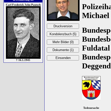
Polizei
Carl Frederick John Pautsch
Michael
Bundespo
Bundesbe
Fuldatal
Bundespo
† 16.1.1945
Deggendo
Todesursache